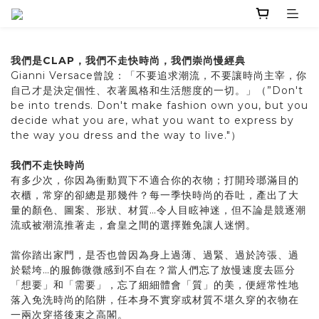
我們是CLAP，我們不走快時尚，我們崇尚慢經典
Gianni Versace曾說：「不要追求潮流，不要讓時尚主宰，你
自己才是決定個性、衣著風格和生活態度的一切。」（”Don't
be into trends. Don't make fashion own you, but you
decide what you are, what you want to express by
the way you dress and the way to live."）
我們不走快時尚
有多少次，你因為衝動買下不適合你的衣物；打開玲瑯滿目的
衣櫃，常穿的卻總是那幾件？每一季快時尚的吞吐，產出了大
量的顏色、圖案、形狀、材質…令人目眩神迷，但不論是競逐潮
流或被潮流推著走，倉皇之間的選擇難免讓人迷惘。
當你踏出家門，是否也曾因為身上過薄、過緊、過於誇張、過
於鬆垮…的服飾微微感到不自在？當人們忘了放慢速度去區分
「想要」和「需要」，忘了細細體會「質」的美，便經常性地
落入免洗時尚的陷阱，任本身不實穿或材質不堪久穿的衣物在
一兩次穿搭後束之高閣。