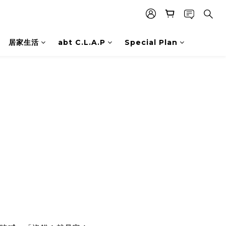
居家生活
abt C.L.A.P
Special Plan