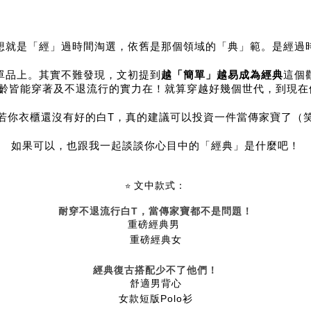
想就是「經」過時間淘選，依舊是那個領域的「典」範。是經過
越「簡單」越易成為經典
單品上。其實不難發現，文初提到
這個
年齡皆能穿著及不退流行的實力在！就算穿越好幾個世代，到現在
若你衣櫃還沒有好的白T，真的建議可以投資一件當傳家寶了（
如果可以，也跟我一起談談你心目中的「經典」是什麼吧！
文中款式：
⭐
耐穿不退流行白
，當傳家寶都不是問題！
T
重磅經典男
重磅經典女
經典復古搭配少不了他們！
舒適男背心
女款短版
衫
Polo