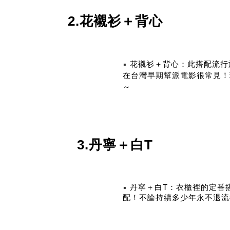
2.花襯衫＋背心
▪
花襯衫＋背心：此搭配流行
在台灣早期幫派電影很常見！
～
3.丹寧＋白T
▪
丹寧＋白T：衣櫃裡的定番
配！不論持續多少年永不退流