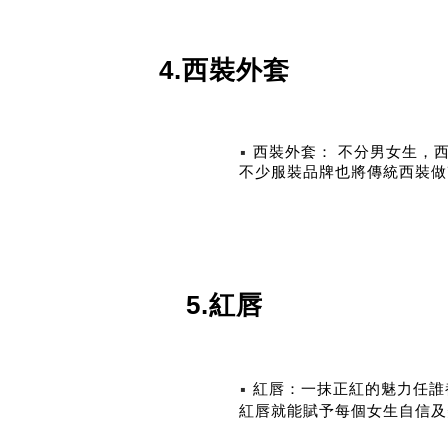
4.西裝外套
▪
西裝外套： 不分男女生，
不少服裝品牌也將傳統西裝做
5.紅唇
▪
紅唇：一抹正紅的魅力任誰
紅唇就能賦予每個女生自信及