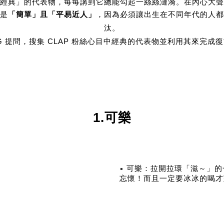
經典」的代表物，每每講到它總能勾起一絲絲漣漪。在內心大聲
「簡單」且「平易近人」
是
，因為必須讓出生在不同年代的人都
汰。
G 提問，搜集 CLAP 粉絲心目中經典的代表物並利用其來完
1.可樂
▪
可樂：拉開拉環「滋～」的
忘懷！而且一定要冰冰的喝才