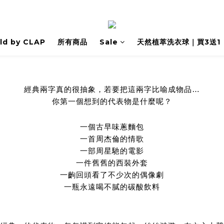
ld by CLAP
所有商品
Sale
天然植萃洗衣球｜買3送1
經典兩字真的很抽象，若要把這兩字比喻成物品…
你第一個想到的代表物是什麼呢？
一個古早味蔥麵包
一首周杰倫的情歌
一部周星馳的電影
一件舊舊的西裝外套
一齣回頭看了不少次的偶像劇
一瓶永遠喝不膩的碳酸飲料