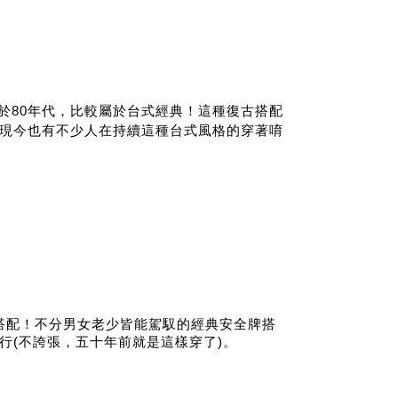
於80年代，比較屬於台式經典！這種復古搭配
現今也有不少人在持續這種台式風格的穿著唷
搭配！不分男女老少皆能駕馭的經典安全牌搭
行(不誇張，五十年前就是這樣穿了)。