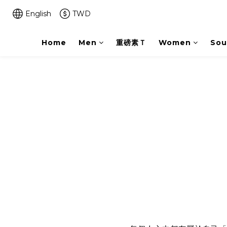
English
TWD
Home
Men
重磅素Ｔ
Women
Sou