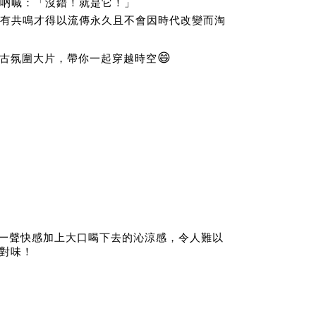
吶喊：「沒錯！就是它！」
有共鳴才得以流傳永久且不會因時代改變而淘
😄
成復古氛圍大片，帶你一起穿越時空
一聲快感加上大口喝下去的沁涼感，令人難以
對味！