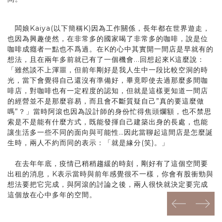
prev
next
闆娘Kaiya(以下簡稱K)因為工作關係，長年都在世界遊走，
也因為興趣使然，在非常多的國家喝了非常多的咖啡，說是位
咖啡成癮者一點也不爲過。在K的心中其實開一間店是早就有的
想法，且在兩年多前就已有了一個機會...回想起來K這麼說：
「雖然談不上渾噩，但前年剛好是我人生中一段比較空洞的時
光，當下會覺得自己還沒有準備好，畢竟即使去過那麼多間咖
啡店，對咖啡也有一定程度的認知，但就是這樣更知道一間店
的經營並不是那麼容易，而且會不斷質疑自己”真的要這麼做
嗎”？」當時阿滾也因為設計師的身份忙得焦頭爛額，也不禁思
索是不是能有什麼方式，既能發揮自己建築出身的長處，也能
讓生活多一些不同的面向與可能性…因此當聊起這間店是怎麼誕
生時，兩人不約而同的表示：「就是緣分(笑)。」
在去年年底，疫情已稍稍趨緩的時刻，剛好有了這個空間要
出租的消息，K表示當時與前年感覺很不一樣，你會有股衝勁與
想法要把它完成，與阿滾的討論之後，兩人很快就決定要完成
這個放在心中多年的空間。
prev
next