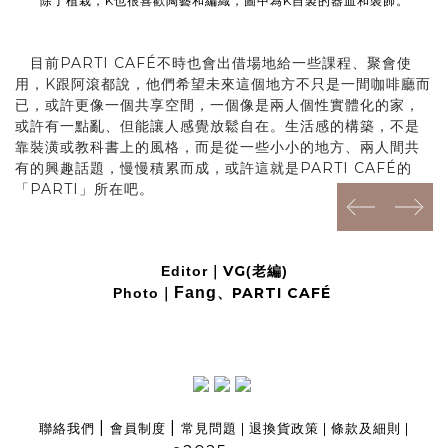
除了植栽，K也很喜歡陶藝和編織，圖中為K自製的器皿和裝飾。
目前PARTI CAFÉ不時也會出借場地給一些課程、聚會使
用，K跟阿滾都說，他們希望未來這個地方不只是一間咖啡廳而
已，或許更像一個共享空間，一個像是兩人個性實體化的家，
或許有一點亂、但能讓人感覺放鬆自在。生活感的構築，不是
靠裝潢或教科書上的風格，而是從一些小小的地方、兩人間共
有的興趣話題，慢慢積累而成，或許這就是PARTI CAFÉ的
「PARTI」所在吧。
prev
next
VG
Editor｜
(老編)
Fang
、
PARTI CAFÉ
Photo｜
|
|
聯絡我們
會員制度
常見問題
|
退換貨政策
|
條款及細則
|