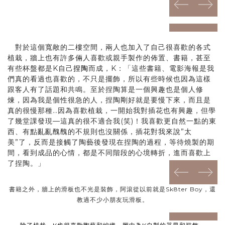
prev
next
prev
next
對於這個寬敞的二樓空間，兩人也加入了自己很喜歡的各式
植栽，牆上也有許多倆人喜歡或親手製作的佈置、書籍，甚至
有些杯盤都是K自己
捏陶
而成，K：「這些書籍、電影海報是我
們真的看過也喜歡的，不只是擺飾，所以有些時候也因為這樣
跟客人有了話題和共鳴。至於捏陶算是一個興趣也是個人修
煉，因為我是個性很急的人，捏陶剛好就是要慢下來，而且是
真的很慢那種…因為喜歡植栽，一開始我對插花也有興趣，但學
了幾堂課發現—這真的很不適合我(笑)！我喜歡更自然一點的東
西、有點亂亂醜醜的不規則也沒關係，插花對我來說”太
美”了，反而是接觸了陶藝後發現在捏陶的過程，等待燒製的期
間，看到成品的心情，都是不同階段的心境轉折，進而喜歡上
了捏陶。」
prev
next
書籍之外，牆上的滑板也不光是裝飾，阿滾從以前就是Sk8ter Boy，還
教過不少小朋友玩滑板。
prev
next