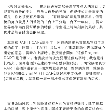
K與阿滾都表示：「在這個過程當然受過非常多人的幫助，更
能直視自身的不足，與放大自身的強項，但即便如此最重要的
還是—你必須要有所準備。」
”有所準備”聽起來很容易，但背
後的努力就是人們常說的「台上三分鐘，台下十年功」，當全
世界都準備好要幫助你的時候，你生活上時時刻刻的累積，其
實才是能否踏出去的關鍵。
就這樣PARTI CAFÉ誕生了，阿滾的建築系背景為它取了這
樣的名字。阿滾：「PARTI 是法文，在建築用語中表示著核心
概念的意思，當時在上課時，教授都會問你『這個Project
PARTI是什麼？』老實說當時決定要用這個名字時，我也是掙
扎很久，因為這個詞在建築學中有點神聖(笑)」，阿滾接著表示
PARTI這個詞還有另一個意思就是伴侶、夥伴的意思，就像是
他與K的關係；而PARTI CAFÉ唸起來中文像是「爬梯咖啡」
(店家在二樓)，就這樣一層一層堆疊出這個饒有寓意的店名。
而身為咖啡店，對咖啡當然有自己的喜好與堅持，除了最基
本的口感、深中淺焙的選擇，闆娘不定時更換的自選豆組合也