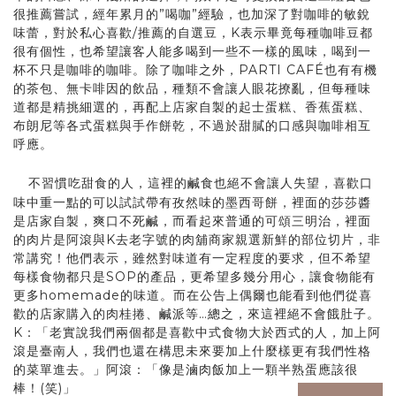
很推薦嘗試，經年累月的”喝咖”經驗，也加深了對咖啡的敏銳
味蕾，對於私心喜歡/推薦的自選豆，K表示畢竟每種咖啡豆都
很有個性，也希望讓客人能多喝到一些不一樣的風味，喝到一
杯不只是咖啡的咖啡。除了咖啡之外，PARTI CAFÉ也有有機
的茶包、無卡啡因的飲品，種類不會讓人眼花撩亂，但每種味
道都是精挑細選的，再配上店家自製的起士蛋糕、香蕉蛋糕、
布朗尼等各式蛋糕與手作餅乾，不過於甜膩的口感與咖啡相互
呼應。
不習慣吃甜食的人，這裡的鹹食也絕不會讓人失望，喜歡口
味中重一點的可以試試帶有孜然味的墨西哥餅，裡面的莎莎醬
是店家自製，爽口不死鹹，而看起來普通的可頌三明治，裡面
的肉片是阿滾與K去老字號的肉舖商家親選新鮮的部位切片，非
常講究！他們表示，雖然對味道有一定程度的要求，但不希望
每樣食物都只是SOP的產品，更希望多幾分用心，讓食物能有
更多homemade的味道。而在公告上偶爾也能看到他們從喜
歡的店家購入的肉桂捲、鹹派等…總之，來這裡絕不會餓肚子。
K：「老實說我們兩個都是喜歡中式食物大於西式的人，加上阿
滾是臺南人，我們也還在構思未來要加上什麼樣更有我們性格
的菜單進去。」阿滾：「像是滷肉飯加上一顆半熟蛋應該很
棒！(笑)」