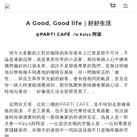
A Good, Good life｜好好生活
PARTI CAFÉ
阿滾
@
/w Kaiya
現今大多數的人對於咖啡的依存基本上已算是密不可分，不
論是連鎖品牌，或是巷弄街旁的小店家，相信每個人心中總有
幾間偏好的口袋名單。或許不是那樣專業的我們，並無法明確
地分辨每種不同產地的咖啡豆風味，但一間咖啡店的「個
性」，與店主和常常光顧的顧客，會有很相同的氣質，並且在
你一踏入時便能感覺得到，那些氛圍和香味總會縈繞心頭，不
時地勾著你：「好像很久沒去那裡晃晃了。」
這間在天母，位於二樓的PARTI CAFE，並不特別走那種風
格的裝潢，不是工業風，也不是現代摩登或文青路數，初次踏
進時你便感覺到的是一股很像家的舒適與安定。負責人是一對
夫妻—Kaiya與阿滾，一位是仍在職的空服人員，一位則畢業於
實踐建築所，在聊天的過程中一同訴說這個不只是咖啡廳的空
間。