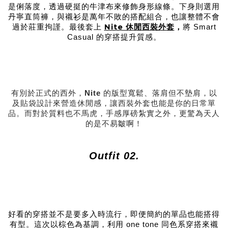
是俐落度，透過硬挺的牛津布來修飾身形線條。下身則選用
丹寧直筒褲，與襯衫是萬年不敗的搭配組合，也讓整體不會
Nite 休閒西裝外套
過於莊重拘謹。最後套上
，
將 Smart
Casual 的穿搭提升質感。
有別於正式的西外，
Nite
的版型寬鬆、落肩但不墊肩，以
及貼袋設計來營造休閒感，讓西裝外套也能是你的日常單
品。而對於質料也不馬虎，手感厚磅紮實之外，更驚為天人
的是不易皺啊！
Outfit 02.
好看的穿搭並不是要多入時流行，即便簡約的單品也能搭得
有型。這次以棕色為基調，利用 one tone 同色系穿搭來襯