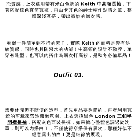
Keith 中高領長袖
托質感，上衣選用帶有米白色調的
，
下
著搭配棕色直筒寬褲，再由卡其色的紳士帽作點睛之筆，整
體深淺互搭，帶出微妙的層次感。
看似一件簡單到不行的素Ｔ，實際
Keith
的面料是帶有斜
紋質感，同時也具防潑水的功能！中高領的設計不勒脖，單
穿有造型，也可以內搭作為層次打底衫，是秋冬必備單品！
Outfit 03.
想要休閒但不隨便的造型，首先單品要夠簡約，再者利用寬
London 三釦半
鬆的剪裁來營造慵懶氛圍。上衣選擇黑色
開襟長袖
，搭配灰色西裝長褲，如果擔心整體色調過於沈
重，則可以內搭白Ｔ，不僅使得穿搭保有層次，那種好似不
經意露出的白Ｔ更是細節的展現。