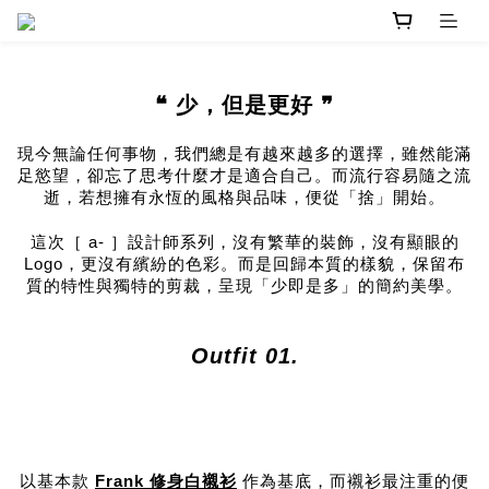
❝ 少，但是更好 ❞
現今無論任何事物，我們總是有越來越多的選擇，雖然能滿
足慾望，卻忘了思考什麼才是適合自己。而流行容易隨之流
逝，若想擁有永恆的風格與品味，便從「捨」開始。
這次［ a- ］設計師系列，沒有繁華的裝飾，沒有顯眼的
Logo，更沒有繽紛的色彩。而是回歸本質的樣貌，保留布
質的特性與獨特的剪裁，呈現「少即是多」的簡約美學。
Outfit 01.
以基本款
Frank 修身白襯衫
作為基底，而襯衫最注重的便