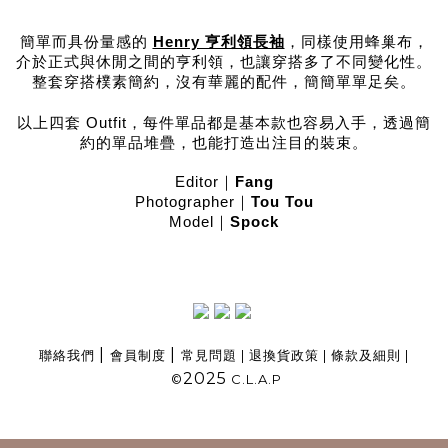
簡單而具份量感的
Henry 亨利領長袖
，同樣使用蜂巢布，
介於正式與休閒之間的亨利領，也讓穿搭多了不同變化性。
整套穿搭樸素簡約，沒有華麗的配件，簡簡單單足矣。
以上四套 Outfit，每件單品都是基本款也容易入手，透過簡
約的單品堆疊，也能打造出注目的裝束。
Editor｜
Fang
Photographer｜
Tou Tou
Model｜
Spock
|
|
聯絡我們
會員制度
常見問題
|
退換貨政策
|
條款及細則
|
2025
©
C.L.A.P