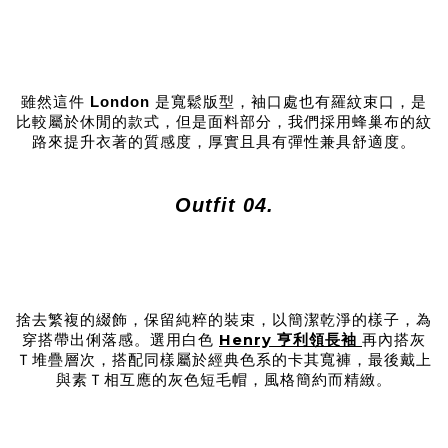
雖然這件
London
是寬鬆版型，袖口處也有羅紋束口，是
比較屬於休閒的款式，但是面料部分，我們採用蜂巢布的紋
路來提升衣著的質感度，厚實且具有彈性兼具舒適度。
Outfit 04.
捨去繁複的綴飾，保留純粹的裝束，以簡潔乾淨的樣子，為
Henry 亨利領長袖
穿搭帶出俐落感。選用白色
再內搭灰
Ｔ堆疊層次，搭配同樣屬於經典色系的卡其寬褲，最後戴上
與素Ｔ相互應的灰色短毛帽，風格簡約而精緻。