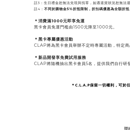
註3：生日禮金恕無法兌現與找零，如遇退貨狀況恕無法
註4：
不同於購物金5%折抵限制，折扣碼優惠為全額折抵
＊消費滿1000元即享免運
黑卡會員免運門檻由1500元降至1000元。
＊黑卡專屬優惠活動
CLAP將為黑卡會員舉辦不定時專屬活動，特定
＊新品開發享免費試用服務
CLAP將隨機抽出黑卡會員5名，提供我們自行
＊C.L.A.P保留一切權利，
聯