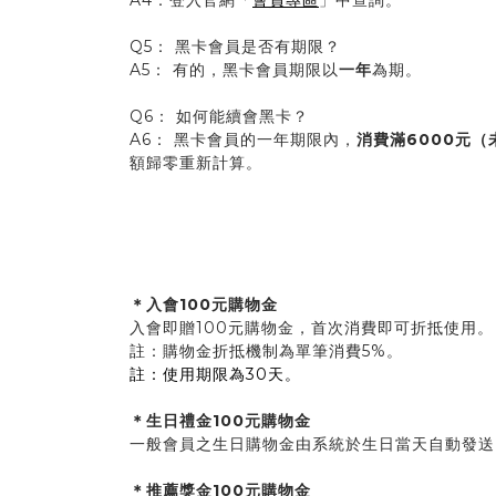
A4：登入官網「
會員專區
」中查詢。
Q5： 黑卡會員是否有期限？
A5： 有的，黑卡會員期限以
一年
為期。
Q6： 如何能續會黑卡？
A6： 黑卡會員的一年期限內，
消費滿6000元（
額歸零重新計算。
＊入會100元購物金
入會即贈100元購物金，首次消費即可折抵使用。
註：購物金折抵機制為單筆消費5%。
註：使用期限為30天。
＊生日禮金100元購物金
一般會員之生日購物金由系統於生日當天自動發送，使用
＊推薦獎金100元購物金