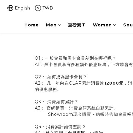
English
TWD
Home
Men
重磅素Ｔ
Women
Sou
Q1：一般會員和黑卡會員差別在哪裡呢？
A1：黑卡會員享有多種額外優惠服務，下方將會
Q2： 如何成為黑卡會員？
A2： 凡一年內在CLAP累計消費達
12000元
，消
的優惠服務。
Q3： 消費如何累計？
A3： 官網購買 - 消費金額系統自動累計。
Showroom現金購買 - 結帳時告知會員
Q4：消費累計如何查詢？