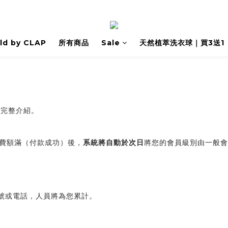
ld by CLAP
所有商品
Sale
天然植萃洗衣球｜買3送1
有完整介紹。
費額滿（付款成功）後，
系統將自動於次日
將您的會員級別由一般會
帳號或電話，人員將為您累計。