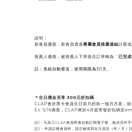
說明：
新會員優惠：新會員透過
專屬會員推薦連結
註冊成
推薦人優惠：被推薦人下單後且訂單轉為「
已完成
註：系統自動發送，使用期限為30天。
＊生日禮金另享 300元折扣碼
CLAP會於黑卡會員生日當月的前一個月月底，
統
Ex: 5/16壽星，CLAP將於4月底寄發折扣碼至ema
註1：凡加入CLAP會員即會自動訂閱電子報，無須另外
註2：申請註冊會員時，請正確填寫生日資訊（年／月／