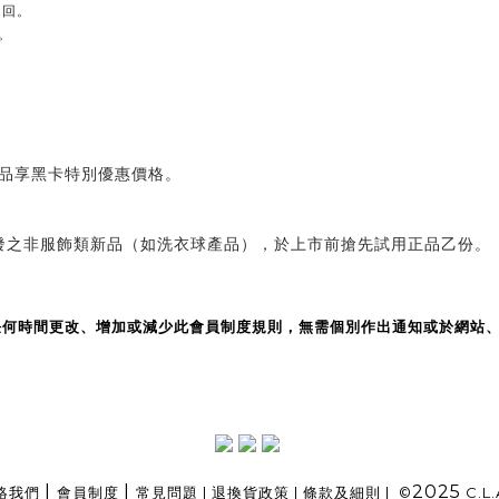
退回。
。
商品享黑卡特別優惠價格。
研發之非服飾類新品（如洗衣球產品），於上市前搶先試用正品乙份。
可於任何時間更改、增加或減少此會員制度規則，無需個別作出通知或於網站、
|
|
2025
絡我們
會員制度
常見問題
|
退換貨政策
|
條款及細則
| ©
C.L.