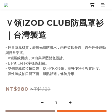
Ｖ領IZOD CLUB防風罩衫
｜台灣製造
- 輕量防風材質，表層光滑防潑水，內裡柔軟舒適，適合戶外運動
與日常穿搭。
- V領羅紋拼接，米白與深藍雙色設計。
- Bent Creek字樣為刺繡。
- 雙側隱藏式拉鍊口袋，使用YKK拉鍊，提升便利性與實用度。
- 彈性羅紋袖口與下擺，服貼舒適，修飾身形。
NT$980
NT$1,120