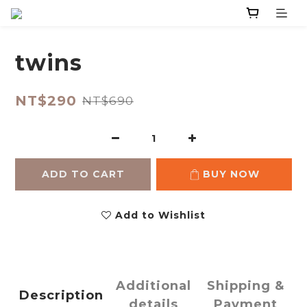
twins
NT$290
NT$690
ADD TO CART
BUY NOW
Add to Wishlist
Additional
Shipping &
Description
details
Payment