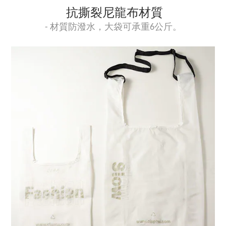
抗撕裂尼龍布材質
- 材質防潑水，大袋可承重6公斤。