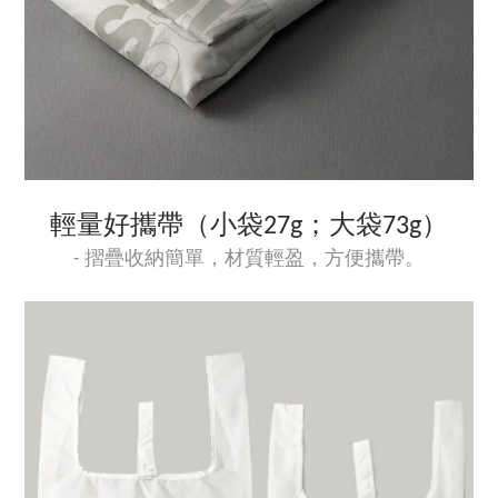
輕量好攜帶（小袋27g；大袋73g）
- 摺疊收納簡單，材質輕盈，方便攜帶。