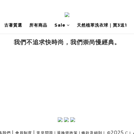
古著質選
所有商品
Sale
天然植萃洗衣球｜買3送1
我們不追求快時尚，我們崇尚慢經典。
|
|
2025
絡我們
會員制度
常見問題
|
退換貨政策
|
條款及細則
| ©
C.L.