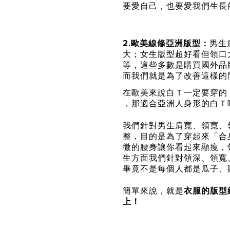
要愛自己，也要愛我們生長
2.歐美線條亞洲版型：
男生
大；女生版型超好看但領口太
等，這些多數是購買國外品
而我們就是為了改善這樣的
在歐美來說白Ｔ一定要穿的
，那適合亞洲人身形的白Ｔ
我們針對男生肩寬、領寬、
整，目的是為了穿起來「合
微的腰身讓你看起來顯瘦，
生方面我們針對領深、領寬、
畢竟不是每個人都是瓜子、
簡單來說，就是
衣服的版型
上！