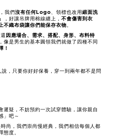
適，我們
沒有任何Logo
、領標也改用
緞面洗
」
，好讓吊牌用棉線纏上，
不會傷害到衣
上不織布袋讓你們能保存衣物
。
們還
因應場合、需求、搭配、身形、布料特
，像是男生的基本圓領我們就做了四種不同
擇！
人說，只要你好好保養，穿一到兩年都不是問
會遲疑，不妨預約一次試穿體驗，讓你親自
感」吧～
不走快時尚，我們崇尚慢經典，我們相信每個人都
釋態度。