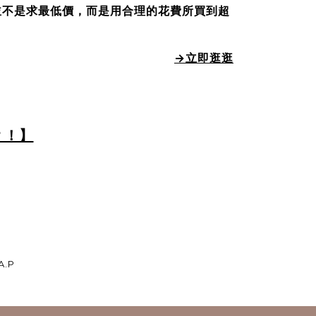
並不是求最低價，而是用合理的花費所買到超
→
立即逛逛
？！】
A.P