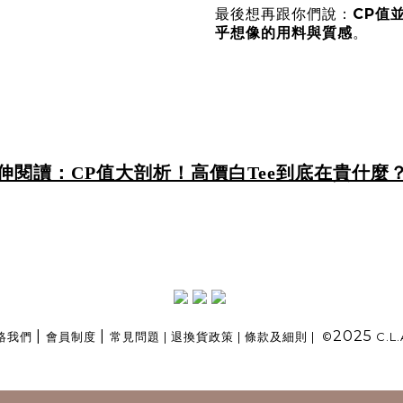
CP值
最後想再跟你們說：
乎想像的用料與質感
。
伸閱讀：CP值大剖析！高價白Tee到底在貴什麼
|
|
2025
絡我們
會員制度
常見問題
|
退換貨政策
|
條款及細則
| ©
C.L.