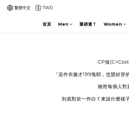
繁體中文
TWD
首頁
Men
重磅素Ｔ
Women
CP值(C=Co
「這件衣服才199塊耶，也蠻好
雖然每個人對
到底對於一件白Ｔ來說什麼樣子才