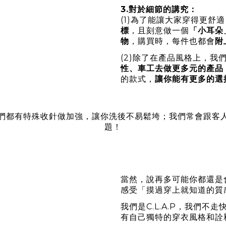
3.對於細節的講究：
(1)為了能讓大家穿得更舒
標
，且刻意做一個
「小耳朵
物
，購買時，每件也都會
附
(2)除了在產品風格上，我
性、車工去做更多元的產品
的款式，
讓你能有更多的選
們都有特殊收針做加強，讓你洗後不易鬆垮；我們常會跟客
題！
當然，說再多可能你都還是
感受「摸過穿上就知道的質
我們是C.L.A.P，我們
有自己獨特的穿衣風格和詮