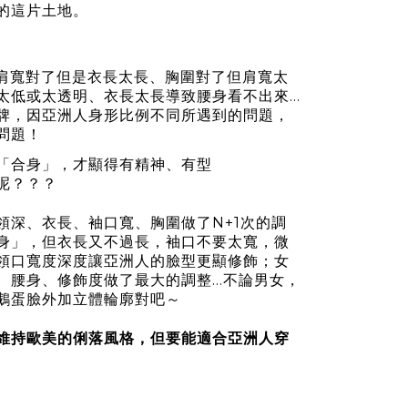
的這片土地。
肩寬對了但是衣長太長、胸圍對了但肩寬太
低或太透明、衣長太長導致腰身看不出來...
牌，因亞洲人身形比例不同所遇到的問題，
問題！
「合身」，才顯得有精神、有型
呢？？？
領深、衣長、袖口寬、胸圍做了N+1次的調
身」，但衣長又不過長，袖口不要太寬，微
領口寬度深度讓亞洲人的臉型更顯修飾；女
腰身、修飾度做了最大的調整...不論男女，
鵝蛋臉外加立體輪廓對吧～
維持歐美的俐落風格，但要能適合亞洲人穿