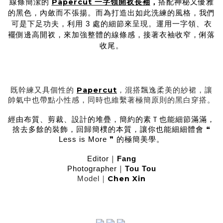
Papercut 一字領開衩長袖
線條簡潔的
，
搭配神秘又優雅
的黑色，內斂而不張揚。而為打造出如此洗練的風格，我們
可是下足功夫，利用 3 處的細節來呈現。運用一字領、衣
襬側邊高開衩，來加強整體的線條感，接著衣袖收窄，俐落
收尾。
Papercut
既幹練又具個性的
，混搭飄逸柔美的紗裙，讓
帥氣中也帶點小性感，同時也維繫著極簡原則的黑白穿搭。
經由布質、剪裁、設計的堆疊，簡約的素Ｔ也能細節滿滿，
捨去多餘的裝飾，回歸簡樸的本質，讓你也能細細體會 ❝
Less is More ❞ 的極簡美學。
Editor｜
Fang
Photographer｜
Tou Tou
Chen Xin
Model｜