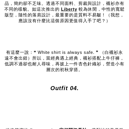
品，簡約卻不乏味。透過不同面料、剪裁與設計，襯衫亦有
不同的樣貌。如這次推出的
Liberty
較為休閒，中性的寬鬆
版型，隨性的落肩設計，最重要的是質料不易皺！（我想，
應該沒有什麼比這個原因更值得入手了吧？）
有這麼一說：❝ White shirt is always safe. ❞ （白襯衫永
遠不會出錯）所以，當經典遇上經典，襯衫搭配上牛仔褲，
低調不過卻也耐人尋味，再披上一件杏色針織衫，營造小有
層次的初秋穿搭。
Outfit 04.