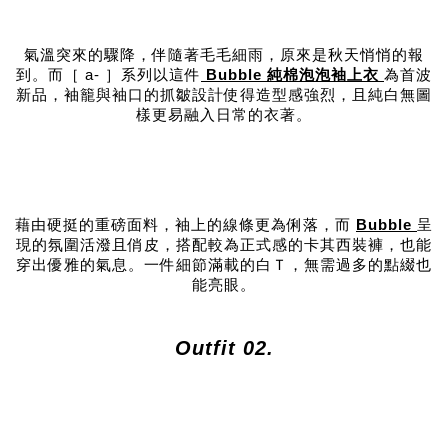
氣溫突來的驟降，伴隨著毛毛細雨，原來是秋天悄悄的報
到。而［ a- ］系列以這件
Bubble 純棉泡泡袖上衣
為首波
新品，袖籠與袖口的抓皺設計使得造型感強烈，且純白無圖
樣更易融入日常的衣著。
藉由硬挺的重磅面料，袖上的線條更為俐落，而
Bubble
呈
現的氛圍活潑且俏皮，搭配較為正式感的卡其西裝褲，也能
穿出優雅的氣息。一件細節滿載的白Ｔ，無需過多的點綴也
能亮眼。
Outfit 02.