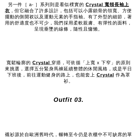
另一件［ a- ］系列則是看似樸實的
Crystal 寬領長袖上
衣
，但它融合了許多設計，包括可以小露鎖骨的領寬、方便
擺動的側開衩以及運動元素的手指袖。有了外型的細節，著
用的舒適度也不可少，我們採用柔軟親膚、有彈性的面料，
呈現垂墜的線條，隨性且慵懶。
寬鬆輪廓的
Crystal
穿搭，可依循「上寬 x 下窄」的原則
來挑選，選擇五分緊身馬褲延續整體的休閒風格，或是平日
下班後，前往運動健身的路上，也能套上
Crystal
作為罩
衫。
Outfit 03.
襯衫源於自歐洲舊時代，輾轉至今仍是衣櫃中不可缺席的單