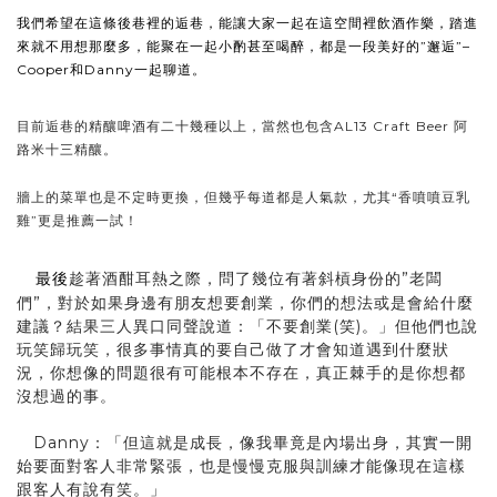
我們希望在這條後巷裡的逅巷，能讓大家一起在這空間裡飲酒作樂，踏進
來就不用想那麼多，能聚在一起小酌甚至喝醉，都是一段美好的”邂逅”–
Cooper和Danny一起聊道。
目前逅巷的精釀啤酒有二十幾種以上，當然也包含AL13 Craft Beer 阿
路米十三精釀。
牆上的菜單也是不定時更換，但幾乎每道都是人氣款，尤其“香噴噴豆乳
雞”更是推薦一試！
最後
趁著酒酣耳熱之際，問了幾位有著斜槓身份的”老闆
們”，對於如果身邊有朋友想要創業，你們的想法或是會給什麼
建議？結果三人異口同聲說道：「不要創業(笑)。」
但他們也說
玩笑歸玩笑，很多事情真的要自己做了才會知道遇到什麼狀
況，你想像的問題很有可能根本不存在，真正棘手的是你想都
沒想過的事。
Danny：「但這就是成長，像我畢竟是內場出身，其實一開
始要面對客人非常緊張，也是慢慢克服與訓練才能像現在這樣
跟客人有說有笑。」