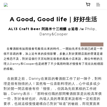
A Good, Good life｜好好生活
AL13 Craft Beer 阿路米十三精釀
逅巷
Philip、
@
/w
Danny&Cooper
prev
next
在餐酒館有如雨後春筍般長出來的時代，一開始先求生存就已經是一件
很不容易的事，加上近年來的疫情影響，多數人對於實體店面的營運是避
之惟恐不及，對於這個行天宮站附近後巷的風格小店來說，兩位年輕的主
理人Danny和Cooper也是經歷了不少風雨時期才慢慢有了現在比較穩固
的樣貌。
在創業之前，Danny在東區的餐酒館工作了好一陣子，對料
理是很有熱情的人！當然每一位喜歡料理的人，心中或多或少
對於開一間店都會有些「憧憬」，但因為先前累積的工作經
驗，Danny表示：「那時候任職的那間餐酒館算是比較高單價
一些，對於食材也好、內場人員的專業度來說都有一定程度的
要求，也就這樣慢慢建構自己對於”味道”的敏銳，而現實面來