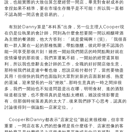
說，也能實際的大致估算怎麼經營一間店，畢竟對食材成本的
拿捏如果不精準，要在市場生存幾乎是不可能！所以我一直都
不認為開一間店會是容易的。」
有別於Danny算是”本科系”出身，另一位主理人Cooper現
在仍是位執業的會計師，問到為什麼會想要開一間以精釀啤酒
為主體的餐酒館，他大方答到：「就是愛喝啊！(笑)」「我很喜
歡一群人聚在一起的那種氛圍，帶點微醺，彼此即便不認識仍
能一同享受那個片刻！雖然一開始我們開店的時間點剛好就在
疫情爆發的那前後，我們算運氣不錯，一開始的經營還算順
利，所以我也曾辭去會計師的工作，全職的好好開店做生意，
那時候我們就是連中餐也做，想說店租付都付了，當然要物盡
其用！但很快的我們也面臨到大眾對於新的店面新鮮感、熱度
的退減，迎來蠻長的一段”挫敗”…那時生意真的一時之間掉很
多，我們一開始也不知道問題是出在哪，明明食材、進的酒類
味道都沒變，也不覺得真的是地點太糟糕，雖說疫情影響是
有，但那個時候落差真的太大了…後來我們靜下心思考，認真的
討論後得到一個論點—店家定位。」
Cooper和Danny都表示”店家定位”聽起來很模糊，但非常
重要，一間店在客人們的想像裡是長什麼樣子、店家想像的客