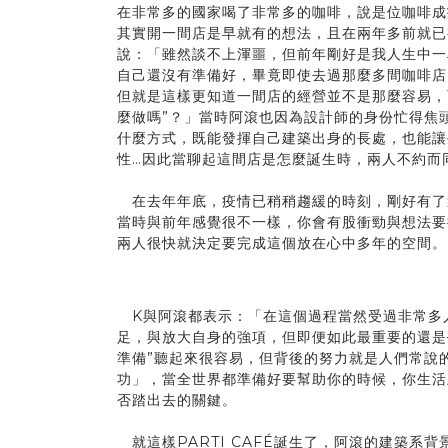
在非常多的國家喝了非常多的咖啡，說是位咖啡成
其實開一間店是早就有的想法，且在兩年多前就已有
說：「雖然談不上渾噩，但前年剛好是我人生中一
自己還沒有準備好，畢竟即使去過那麼多間咖啡店
但就是這樣更知道一間店的經營並不是那麼容易，
麼做嗎”？」當時阿滾也因為設計師的身份忙得焦
什麼方式，既能發揮自己建築出身的長處，也能讓
性…因此當聊起這間店是怎麼誕生時，兩人不約而同
在去年年底，疫情已稍稍趨緩的時刻，剛好有了
當時與前年感覺很不一樣，你會有股衝勁與想法要
兩人很快就決定要完成這個放在心中多年的空間。
K與阿滾都表示：「在這個過程當然受過非常多
足，與放大自身的強項，但即便如此最重要的還是
準備”聽起來很容易，但背後的努力就是人們常說
功」，當全世界都準備好要幫助你的時候，你生活
否踏出去的關鍵。
就這樣PARTI CAFÉ誕生了，阿滾的建築系