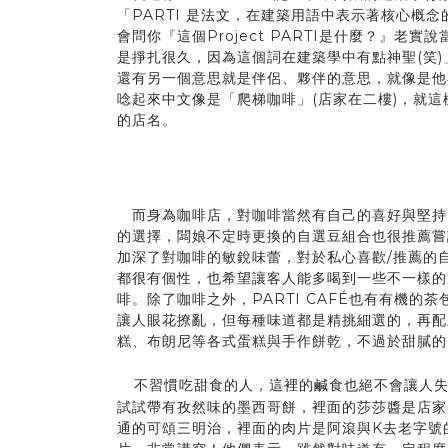
「PARTI 是法文，在建築用語中表示著核心概
會問你『這個Project PARTI是什麼？』老
是掙扎很久，因為這個詞在建築學中有點神聖(笑)
還有另一個意思就是伴侶、夥伴的意思，就像是他與K
唸起來中文像是「爬梯咖啡」(店家在二樓)，就
的店名。
而身為咖啡店，對咖啡當然有自己的喜好與堅持
的選擇，闆娘不定時更換的自選豆組合也很推薦嘗
加深了對咖啡的敏銳味蕾，對於私心喜歡/推薦的
都很有個性，也希望讓客人能多喝到一些不一樣的
啡。除了咖啡之外，PARTI CAFÉ也有有機的
讓人眼花撩亂，但每種味道都是精挑細選的，再配
糕、布朗尼等各式蛋糕與手作餅乾，不過於甜膩的
不習慣吃甜食的人，這裡的鹹食也絕不會讓人
試試帶有孜然味的墨西哥餅，裡面的莎莎醬是店家
通的可頌三明治，裡面的肉片是阿滾與K去老字號