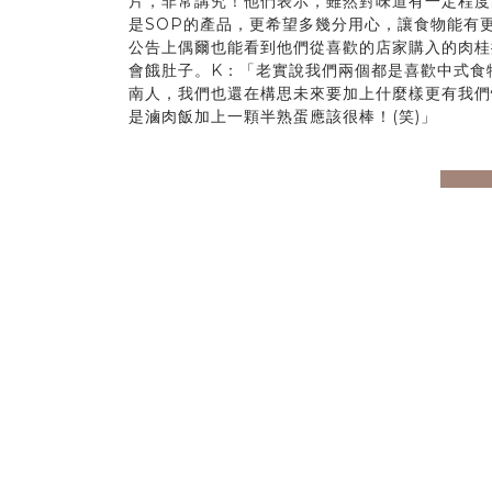
片，非常講究！他們表示，雖然對味道有一定程度
是SOP的產品，更希望多幾分用心，讓食物能有更
公告上偶爾也能看到他們從喜歡的店家購入的肉桂
會餓肚子。K：「老實說我們兩個都是喜歡中式食
南人，我們也還在構思未來要加上什麼樣更有我們
是滷肉飯加上一顆半熟蛋應該很棒！(笑)」
prev