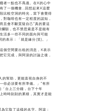
癮者一點也不爲過。在K的心中
了一個機會...回想起來K這麼
段比較空洞的時光，當下會覺得
，對咖啡也有一定程度的認知，
而且會不斷質疑自己”真的要這
頭爛額，也不禁思索是不是能有
生活多一些不同的面向與可能
的表示：「就是緣分(笑)。」
這個空間要出租的消息，K表示
把它完成，與阿滾的討論之後，
人的幫助，更能直視自身的不
—你必須要有所準備。」
”有所
的「台上三分鐘，台下十年
上時時刻刻的累積，其實才是能
背景為它取了這樣的名字。阿滾：