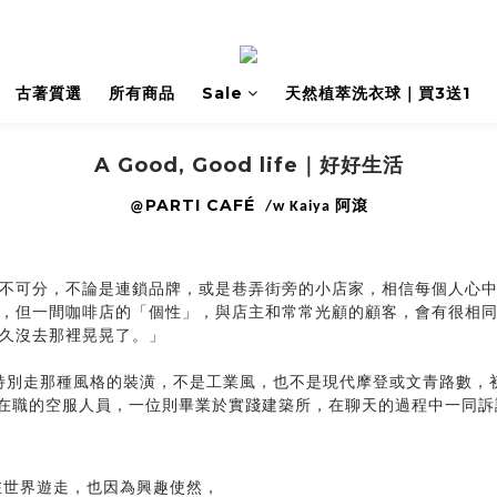
古著質選
所有商品
Sale
天然植萃洗衣球｜買3送1
A Good, Good life｜好好生活
PARTI CAFÉ
阿滾
@
/w Kaiya
不可分，不論是連鎖品牌，或是巷弄街旁的小店家，相信每個人心中
，但一間咖啡店的「個性」，與店主和常常光顧的顧客，會有很相
久沒去那裡晃晃了。」
並不特別走那種風格的裝潢，不是工業風，也不是現代摩登或文青路數
是仍在職的空服人員，一位則畢業於實踐建築所，在聊天的過程中一同
都在世界遊走，也因為興趣使然，