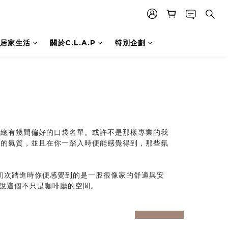
居家生活
關於C.L.A.P
特別企劃
總有幾間偏好的口袋名單。或許不是那樣專業的我
同的氣質，並且在你一踏入時便能感覺得到，那些氛
，初次踏進時你便感覺到的是一股很像家的舒適與安
訴說這個不只是咖啡廳的空間。
prev
prev
next
next