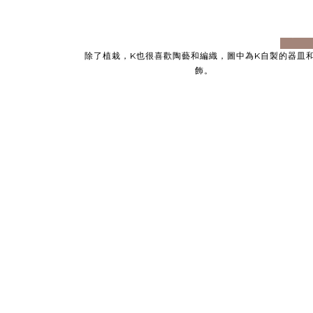
prev
除了植栽，K也很喜歡陶藝和編織，圖中為K自製的器皿
飾。