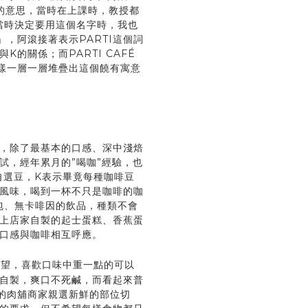
念的意思，當時在上課時，教授都
實說當時決定要用這個名字時，我也
」，阿滾接著表示PARTI這個詞
的關係；而PARTI CAFÉ
這樣一層一層堆疊出這個饒有寓意
，除了最基本的口感、深中淺焙
試，經年累月的”喝咖”經驗，也
自選豆，K表示畢竟每種咖啡豆
風味，喝到一杯不只是咖啡的咖
茶包、無卡啡因的飲品，種類不會
上店家自製的起士蛋糕、香蕉蛋
口感與咖啡相互呼應。
失望，喜歡口味中重一點的可以
自製，爽口不死鹹，而看起來普
的肉舖商家親選新鮮的部位切