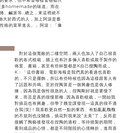
的要求，但不希望每樣食物都只
多homemade的味道。而在
捲、鹹派等…總之，來這裡絕不
物大於西式的人，加上阿滾是臺
性格的菜單進去。」阿滾：「像
next
對於這個寬敞的二樓空間，兩人也加入了自己很喜
歡的各式植栽，牆上也有許多倆人喜歡或親手製作的
佈置、書籍，甚至有些杯盤都是K自己
捏陶
而成，
K：「這些書籍、電影海報是我們真的看過也喜歡
的，不只是擺飾，所以有些時候也因為這樣跟客人有
了話題和共鳴。至於捏陶算是一個興趣也是個人修
煉，因為我是個性很急的人，捏陶剛好就是要慢下
來，而且是真的很慢那種…因為喜歡植栽，一開始我
對插花也有興趣，但學了幾堂課發現—這真的很不適
合我(笑)！我喜歡更自然一點的東西、有點亂亂醜醜
的不規則也沒關係，插花對我來說”太美”了，反而是
接觸了陶藝後發現在捏陶的過程，等待燒製的期間，
看到成品的心情，都是不同階段的心境轉折，進而喜