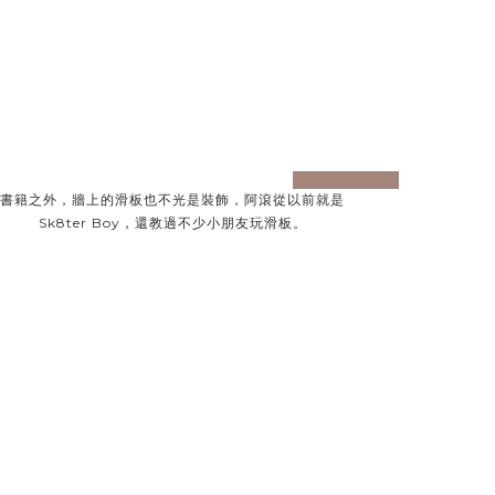
prev
next
書籍之外，牆上的滑板也不光是裝飾，阿滾從以前就是
Sk8ter Boy，還教過不少小朋友玩滑板。