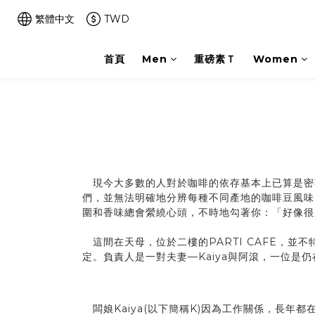
繁體中文
TWD
首頁
Men
重磅素Ｔ
Women
現今大多數的人對於咖啡的依存基本上已算是密
們，並無法明確地分辨每種不同產地的咖啡豆風味
圍和香味總會縈繞心頭，不時地勾著你：「好像很
這間在天母，位於二樓的PARTI CAFE，
定。負責人是一對夫妻—Kaiya與阿滾，一位
闆娘Kaiya(以下簡稱K)因為工作關係，長年