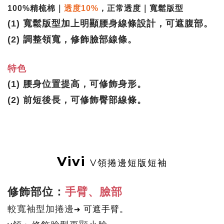
100%精梳棉｜
透度10%
，正常透度｜寬鬆版型
(1) 
寬鬆版型加上明顯腰身線條設計，可遮腹部。
(2) 調整領寬
，修飾臉部線條。
特色
(1) 腰身位置提高，可修飾身形。
(2) 前短後長，可修飾臀部線條。
Vivi
V領捲邊短版短袖
修飾部位：
手臂、臉部
較寬袖型加捲邊
可遮手臂。
➔ 