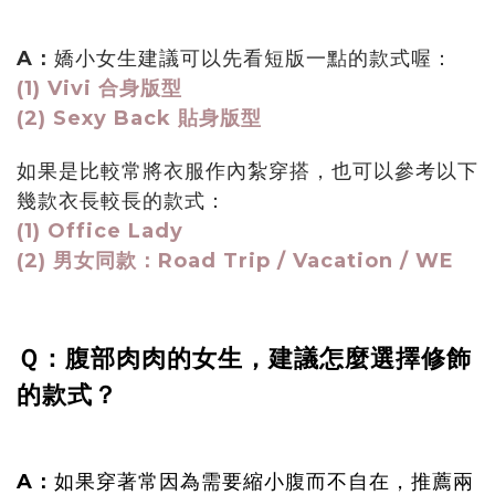
A：
嬌小女生建議可以先看短版一點的款式喔：
(1) Vivi 合身版型
(2) Sexy Back 貼身版型
如果是比較常將衣服作內紮穿搭，也可以參考以下
幾款衣長較長的款式：‮
(1) Office Lady
(2) 男女同款：Road Trip / Vacation / WE
Ｑ：腹部肉肉的女生，建議怎麼選擇修飾
的款式？
A：
如果穿著常因為需要縮小腹而不自在，
推薦兩