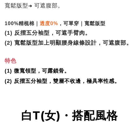
寬鬆版型
可遮腹部。
➔ 
100%精梳棉｜
透度0%
，可單穿｜寬鬆版型
(1) 
反摺五分袖型，可遮手臂肉。
(2) 
寬鬆版型加上明顯腰身線條設計，可遮腹部。
特色
(1) 微寬領型，可露鎖骨。
(2) 
反摺五分袖型，雙層不收邊，極具率性感。
白T(女)・
搭配風格