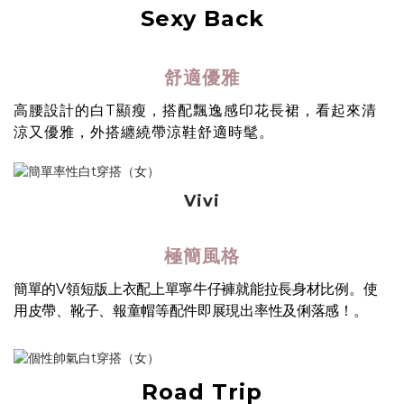
Sexy Back
舒適優雅
高腰設計的白T顯瘦，搭配飄逸感印花長裙，看起來清
涼又優雅，外搭纏繞帶涼鞋舒適時髦。
Vivi
極簡風格
簡單的V領短版上衣配上單寧牛仔褲就能拉長身材比例。使
用皮帶、靴子、報童帽等配件即展現出率性及俐落感！
。
Road Trip