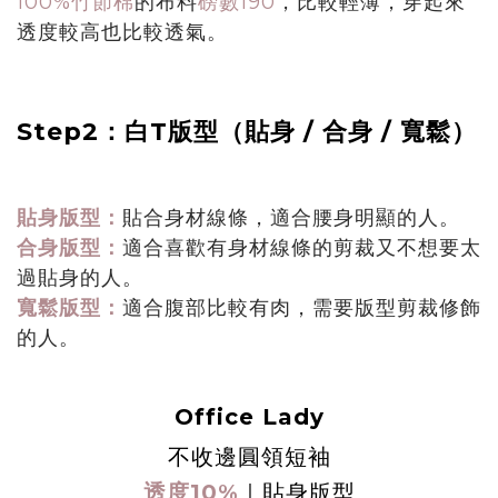
100%竹節棉
的布料
磅數190
，
比較輕薄，穿起來
透度較高也比較透氣。
Step2：白T版型（貼身 / 合身 / 寬鬆）
貼身版型：
貼合身材線條，適合腰身明顯的人。
合身版型：
適合喜歡有身材線條的剪裁又不想要太
過貼身的人。
寬鬆版型：
適合腹部比較有肉，需要版型剪裁修飾
的人。
Office Lady
不收邊圓領短袖
透度10%
｜貼身版型