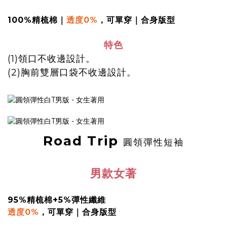
100%精梳棉｜
透度0%
，可單穿｜合身版型
特色
(1)領口不收邊設計。
(2)胸前雙層口袋不收邊設計。
Road Trip
圓領彈性短袖
男款女著
95%精梳棉+5%彈性纖維
透度0%
，可單穿｜合身版型