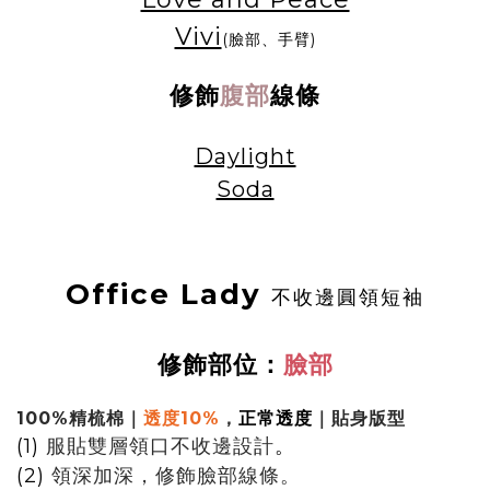
Vivi
(臉部、手臂)
修飾
腹部
線條
Daylight
Soda
Office Lady
不收邊圓領短袖
修飾部位：
臉部
100%精梳棉｜
透度10%
，
正常透度
｜貼身版型
(1)
服貼雙層領口不收邊設計
。
(2)
領深加深，修飾臉部線條。