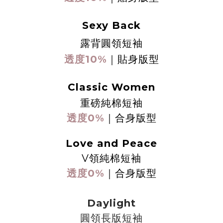
Sexy Back
露背圓領短袖
透度10%
｜貼身版型
Classic Women
重磅純棉短袖
透度0%
｜合身版型
Love and Peace
V領純棉短袖
透度0%
｜合身版型
Daylight
圓領長版短袖