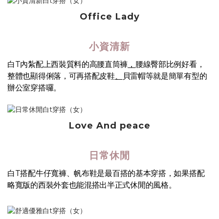
Office Lady
小資清新
白T內紮配上西裝質料的高腰直筒褲
腰線臀部比例好看
，
，
整體也顯得俐落
可再搭配皮鞋
貝雷帽等就是簡單有型的
，
、
辦公室穿搭囉
。
Love And peace
日常休閒
白T搭配牛仔寬褲
帆布鞋是最百搭的基本穿搭
如果搭配
、
，
略寬版的西裝外套也能混搭出半正式休閒的風格
。