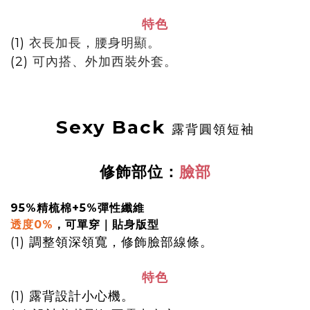
特色
(1)
衣長加長，腰身明顯。
(2)
可內搭、外加西裝外套。
Sexy Back
露背圓領短袖
修飾部位：
臉部
95%精梳棉+5%彈性纖維
透度0%
，可單穿｜貼身版型
(1)
調整領深領寬
，修飾臉部線條
。
特色
(1) 露背設計小心機。