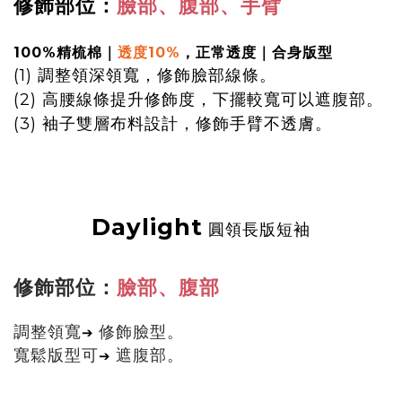
修飾部位：
臉部、腹部、手臂
100%精梳棉｜
透度10%
，正常透度｜合身版型
(1) 調整
領深領寬
，修飾臉部線條
。
(2) 高腰線條提升修飾度
，下擺較寬可以遮腹部。
(3) 袖子雙層布料設計，修飾手臂不透膚。
Daylight
圓領長版短袖
修飾部位：
臉部
、腹部
調整領寬
修飾臉型。
➔
寬鬆版型可
遮腹部。
➔