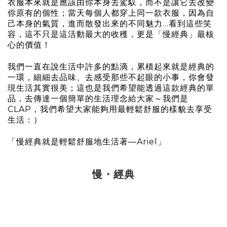
衣服本來就是應該由你本身去駕馭，而不是讓它去改變
你原有的個性；當天每個人都穿上同一款衣服，因為自
己本身的氣質，進而散發出來的不同魅力...看到這些笑
容，這不只是這活動最大的收穫，更是「慢經典」最核
心的價值！
我們一直在說生活中許多的點滴，累積起來就是經典的
一環，細細去品味、去感受那些不起眼的小事，你會發
現生活其實很美；這也是我們希望能透過這款經典的單
品，去傳達一個簡單的生活理念給大家～我們是
CLAP，我們希望大家能夠用最輕鬆舒服的樣貌去享受
生活：）
「慢經典就是輕鬆舒服地生活著—Ariel」
慢・經典