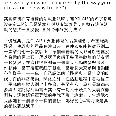
are, what you want to express by the way you
dress and the way to live."）
其實當初在有這樣的活動想法時，連“CLAP”的名字都還
沒確定...起初只是隨意的與朋友談論著，但執行這個活
動的想法一直沒變...直到今年終於完成了！
「慢經典」是CLAP主要想傳遞的品牌理念，希望能夠
透過一件經典的單品傳達出去，這件衣服能夠從不到二
十歲穿到七十多歲以上，每個年齡層的人都可以輕鬆沒
有負擔的穿上它！所以我們邀請了各個年齡層的朋友們
一起參與，在這裡很感謝每一個當天活動的參與者及工
作夥伴，當下幾度我紅了眼眶，當看見大家參與活動開
心的樣子、一一寫下自己認為的「慢經典」是什麼的時
候，真的非常感動。除此之外，在活動過程中看著從二
十幾歲的年輕人到七十多歲、甚至有八十歲的長輩都來
參與！還記得活動當天其中有一對六十幾歲的夫妻在離
開時，這位媽媽牽著我的手說了聲「謝謝」，告訴我今
天讓她有一個很不一樣的體驗，她好開心...當時我是真
的都快要飆淚了Ｔ-Ｔ