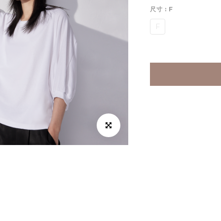
尺寸
: F
F