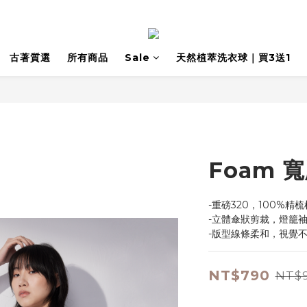
古著質選
所有商品
Sale
天然植萃洗衣球｜買3送1
Foam 
-重磅320，100%精
-立體傘狀剪裁，燈籠
-版型線條柔和，視覺
NT$790
NT$