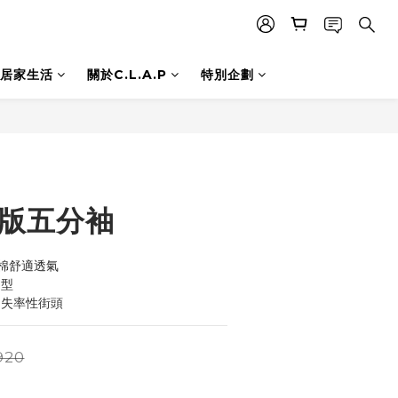
居家生活
關於C.L.A.P
特別企劃
寬版五分袖
梳棉舒適透氣
袖型
不失率性街頭
920