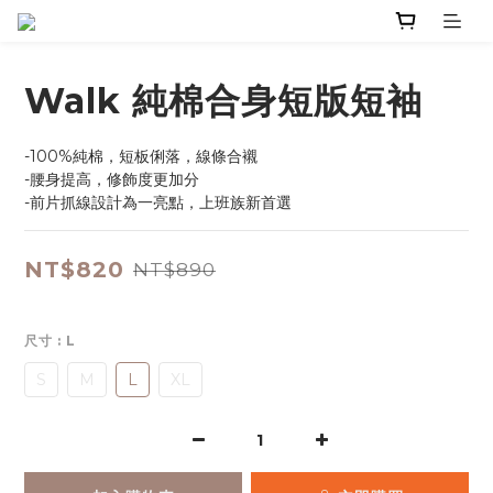
Walk 純棉合身短版短袖
-100%純棉，短板俐落，線條合襯
-腰身提高，修飾度更加分
-前片抓線設計為一亮點，上班族新首選
NT$820
NT$890
尺寸
: L
S
M
L
XL