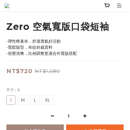
Zero 空氣寬版口袋短袖
-彈性蜂巢布，舒適透氣好活動
-寬鬆版型，布紋斜裁質料
-視覺清爽，比例調整更適合作寬版搭配
NT$720
NT$1,080
尺寸
: S
S
M
L
XL