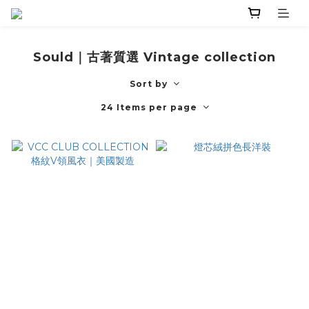
Sould｜古著質選 Vintage collection
Sort by
24 Items per page