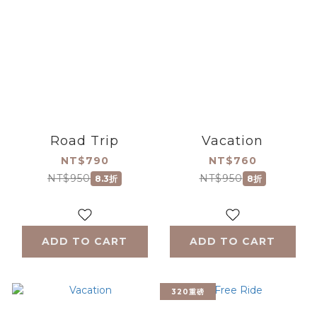
Road Trip
Vacation
NT$790
NT$760
NT$950
NT$950
8.3折
8折
ADD TO CART
ADD TO CART
320重磅