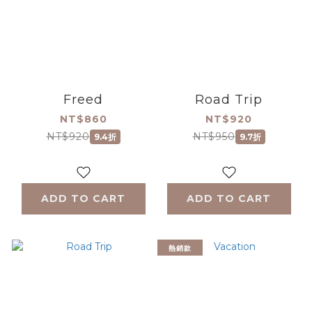
Freed
Road Trip
NT$860
NT$920
NT$920
NT$950
9.4折
9.7折
ADD TO CART
ADD TO CART
熱銷款