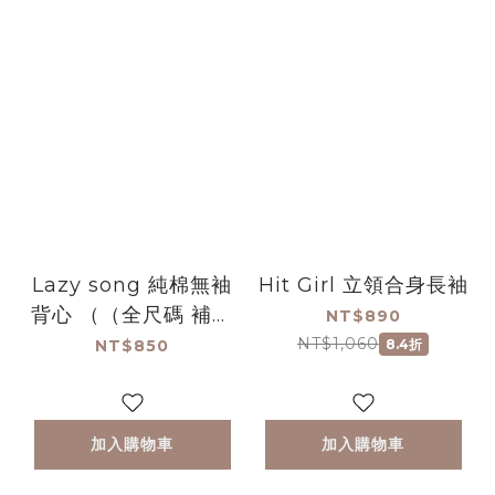
Lazy song 純棉無袖
Hit Girl 立領合身長袖
背心 （（全尺碼 補貨
NT$890
上架-白）
NT$1,060
NT$850
8.4折
加入購物車
加入購物車