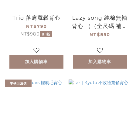
Trio 落肩寬鬆背心
Lazy song 純棉無袖
背心 （（全尺碼 補貨
NT$790
上架-白）
NT$980
8.1折
NT$850
加入購物車
加入購物車
零碼出清價