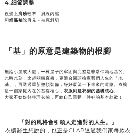
4.細節調整
視覺上
肩膀
較窄－肩線內縮
和
蝴蝶袖
說再見－袖寬斜切
「基」的原意是建築物的根腳
無論小屋或大廈，一棟屋子的牢固與完整是非常仰賴地基的。
此時此刻，比起悶頭直衝，更適合回頭檢查我們人生的「地
基」，再透過重新整頓裝備，好好展望一下未來的道路。衣櫥
是一個家庭內在的基礎核心，
衣服則是衣櫥的基礎核心
。
大家不妨好好整理衣櫥，再給自己添購一件好的基本款歐！
「對的風格會引領人走進對的人生。」
衣櫥醫生想說的，也正是CLAP透過我們家每款衣