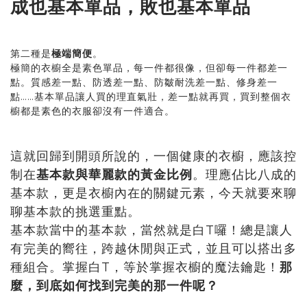
成也基本單品，敗也基本單品
第二種是
極端簡便
。
極簡的衣櫥全是素色單品，每一件都很像，但卻每一件都差一
點。質感差一點、防透差一點、防皺耐洗差一點、修身差一
點……基本單品讓人買的理直氣壯，差一點就再買，買到整個衣
櫥都是素色的衣服卻沒有一件適合。
這就回歸到開頭所說的，一個健康的衣櫥，應該控
制在
基本款與華麗款的黃金比例
。理應佔比八成的
基本款，更是衣櫥內在的關鍵元素，今天就要來聊
聊基本款的挑選重點。
基本款當中的基本款，當然就是白T囉！總是讓人
有完美的嚮往，跨越休閒與正式，並且可以搭出多
種組合。掌握白T，等於掌握衣櫥的魔法鑰匙！
那
麼，到底如何找到完美的那一件呢？