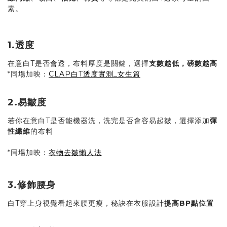
素。
1.透度
在意白T是否會透，布料厚度是關鍵，選擇
支數越低，磅數越高
*同場加映：
CLAP白T透度實測_女生篇
2.易皺度
若你在意白T是否能機器洗，洗完是否會容易起皺，選擇添加
彈
性纖維
的布料
*同場加映：
衣物去皺懶人法
3.修飾腰身
白T穿上身視覺看起來腰更瘦，秘訣在衣服設計
提高BP點位置