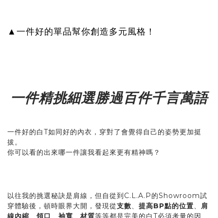
▲一件好的單品幫你創造多元風格！
一件精挑細選勝過百件千言萬語
一件好的白T如同好的內衣，穿對了會覺得自己的姿勢更加挺
拔。
你可以看的出來哪一件讓我看起來更有精神嗎？
以往我的挑選秘訣是肩線，但自從到C.L.A.P的Showroom試
穿體驗後，頓時眼界大開，發現從
支數
、
提高BP點的位置
、
肩
線內縮
、
領口
、
袖寬
、
材質
等等都是完美的白T必須考量的因