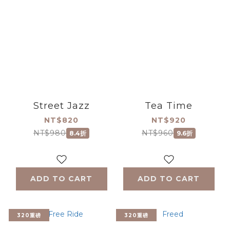
Street Jazz
Tea Time
NT$820
NT$920
NT$980
NT$960
8.4折
9.6折
ADD TO CART
ADD TO CART
320重磅
320重磅