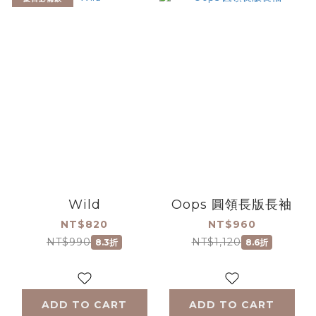
Wild
Oops 圓領長版長袖
NT$820
NT$960
NT$990
NT$1,120
8.3折
8.6折
ADD TO CART
ADD TO CART