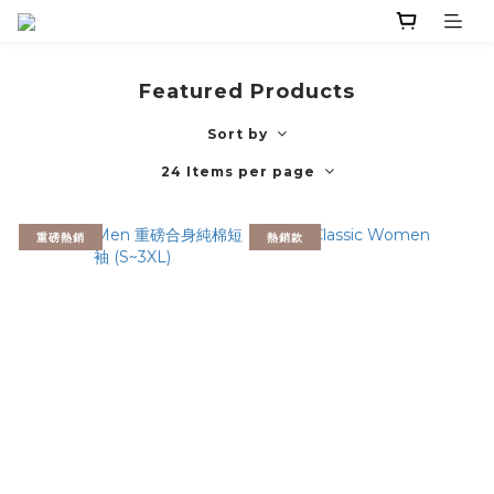
Featured Products
Sort by
24 Items per page
重磅熱銷
熱銷款