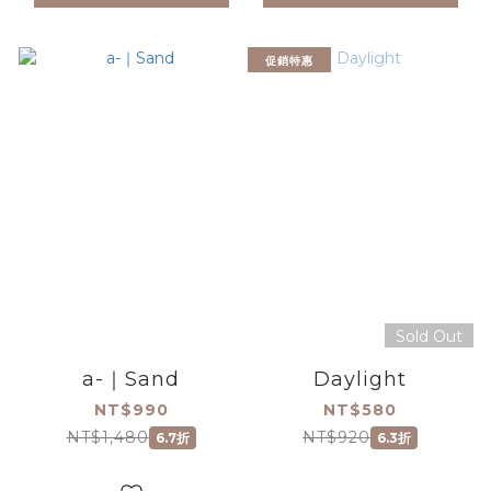
促銷特惠
Sold Out
a-｜Sand
Daylight
NT$990
NT$580
NT$1,480
NT$920
6.7折
6.3折