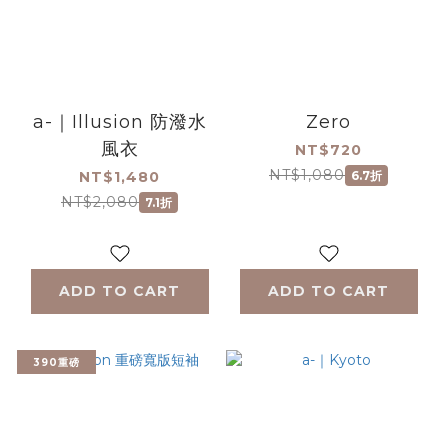
a-｜Illusion 防潑水
Zero
風衣
NT$720
NT$1,080
NT$1,480
6.7折
NT$2,080
7.1折
ADD TO CART
ADD TO CART
390重磅